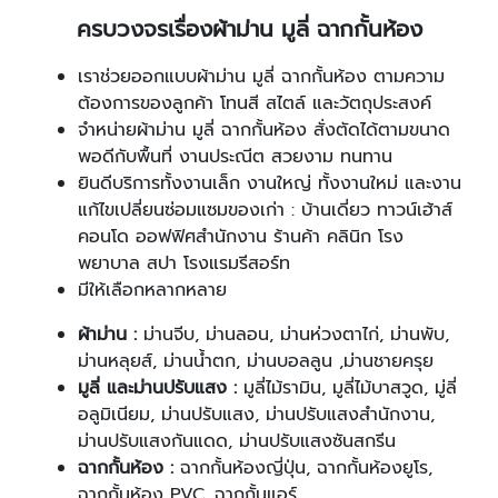
ครบวงจรเรื่องผ้าม่าน มูลี่ ฉากกั้นห้อง
เราช่วยออกแบบผ้าม่าน มูลี่ ฉากกั้นห้อง ตามความ
ต้องการของลูกค้า โทนสี สไตล์ และวัตถุประสงค์
จำหน่ายผ้าม่าน มูลี่ ฉากกั้นห้อง สั่งตัดได้ตามขนาด
พอดีกับพื้นที่ งานประณีต สวยงาม ทนทาน
ยินดีบริการทั้งงานเล็ก งานใหญ่ ทั้งงานใหม่ และงาน
แก้ไขเปลี่ยนซ่อมแซมของเก่า : บ้านเดี่ยว ทาวน์เฮ้าส์
คอนโด ออฟฟิศสำนักงาน ร้านค้า คลินิก โรง
พยาบาล สปา โรงแรมรีสอร์ท
มีให้เลือกหลากหลาย
ผ้าม่าน :
ม่านจีบ, ม่านลอน, ม่านห่วงตาไก่, ม่านพับ,
ม่านหลุยส์, ม่านน้ำตก, ม่านบอลลูน ,ม่านชายครุย
มูลี่ และม่านปรับแสง :
มูลี่ไม้รามิน, มูลี่ไม้บาสวูด, มู่ลี่
อลูมิเนียม, ม่านปรับแสง, ม่านปรับแสงสำนักงาน,
ม่านปรับแสงกันแดด, ม่านปรับแสงซันสกรีน
ฉากกั้นห้อง :
ฉากกั้นห้องญี่ปุ่น, ฉากกั้นห้องยูโร,
ฉากกั้นห้อง PVC, ฉากกั้นแอร์